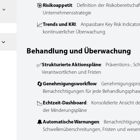
🎯
Risikoappetit
: Definition der Risikobereitschaf
Unternehmensstrategie
📈
Trends und KRI
: Anpassbare Key Risk Indicat
kontinuierlicher Überwachung
Behandlung und Überwachung
✅
Strukturierte Aktionspläne
: Präventions-, Sch
Verantwortlichen und Fristen
🔄
Genehmigungsworkflow
: Genehmigungsproz
Benachrichtigungen für jede Behandlungsphas
📉
Echtzeit-Dashboard
: Konsolidierte Ansicht de
der Minderungspläne
🔔
Automatische Warnungen
: Benachrichtigung
Schwellenüberschreitungen, Fristen und wese