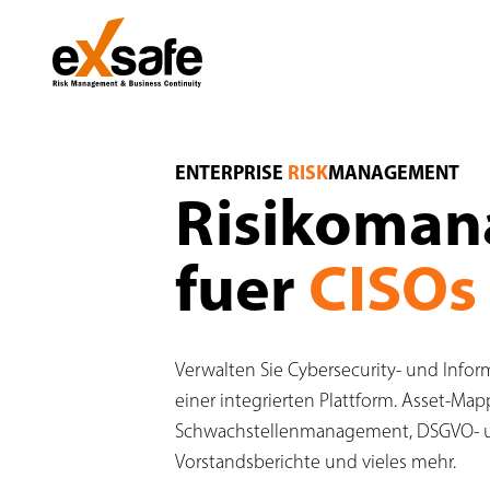
Risk Management für CISO — Information S
ENTERPRISE
RISK
MANAGEMENT
Risikoma
fuer
CISOs
Verwalten Sie Cybersecurity- und Inform
einer integrierten Plattform. Asset-Map
Schwachstellenmanagement, DSGVO- u
Vorstandsberichte und vieles mehr.