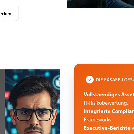
ecken
DIE EXSAFE-LOE
Vollstaendiges Ass
IT-Risikobewertung.
Integrierte Complia
Frameworks.
Executive-Berichte
v