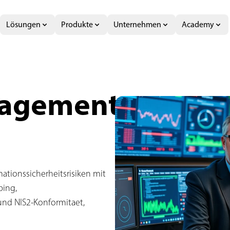
Lösungen
Produkte
Unternehmen
Academy
ecurity Exsafe
nagement
ationssicherheitsrisiken mit
ping,
nd NIS2-Konformitaet,