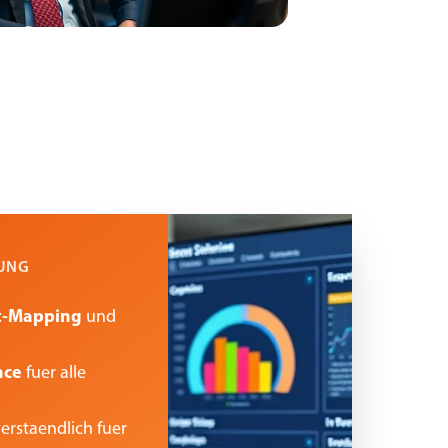
SUNG
et-Mapping
und
nce
fuer alle
erstaendlich fuer