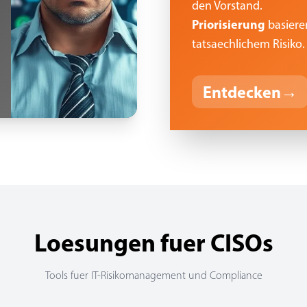
den Vorstand.
Priorisierung
basiere
tatsaechlichem Risiko.
Entdecken
→
Loesungen fuer CISOs
Tools fuer IT-Risikomanagement und Compliance