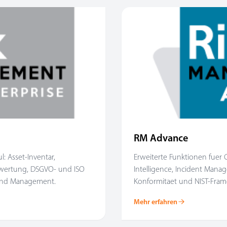
RM Advance
: Asset-Inventar,
Erweiterte Funktionen fuer C
bewertung, DSGVO- und ISO
Intelligence, Incident Manag
 und Management.
Konformitaet und NIST-Fra
Mehr erfahren