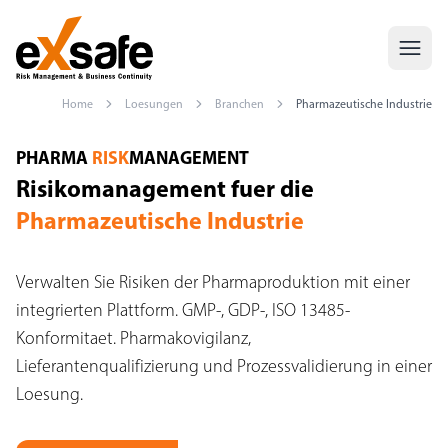
Home
Loesungen
Branchen
Pharmazeutische Industrie
Risk Management Pharma — GMP, GDP, ISO 13485 Exsafe
PHARMA
RISK
MANAGEMENT
Risikomanagement fuer die
Pharmazeutische Industrie
Verwalten Sie Risiken der Pharmaproduktion mit einer
integrierten Plattform. GMP-, GDP-, ISO 13485-
Konformitaet. Pharmakovigilanz,
Lieferantenqualifizierung und Prozessvalidierung in einer
Loesung.