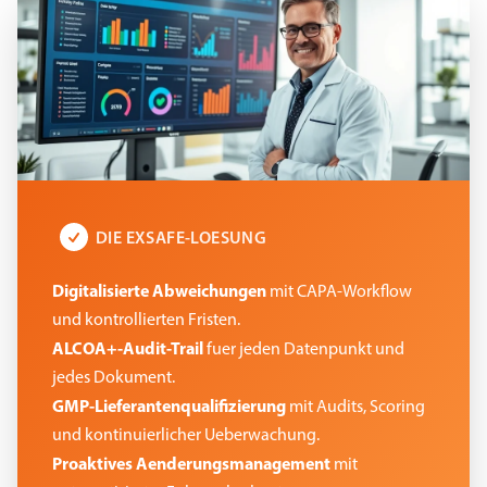
DIE EXSAFE-LOESUNG
Digitalisierte Abweichungen
mit CAPA-Workflow
und kontrollierten Fristen.
ALCOA+-Audit-Trail
fuer jeden Datenpunkt und
jedes Dokument.
GMP-Lieferantenqualifizierung
mit Audits, Scoring
und kontinuierlicher Ueberwachung.
Proaktives Aenderungsmanagement
mit