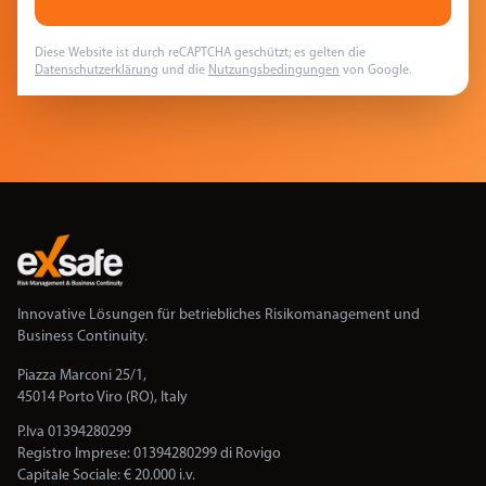
Diese Website ist durch reCAPTCHA geschützt; es gelten die
Datenschutzerklärung
und die
Nutzungsbedingungen
von Google.
Innovative Lösungen für betriebliches Risikomanagement und
Business Continuity.
Piazza Marconi 25/1,
45014 Porto Viro (RO), Italy
P.Iva 01394280299
Registro Imprese: 01394280299 di Rovigo
Capitale Sociale: € 20.000 i.v.