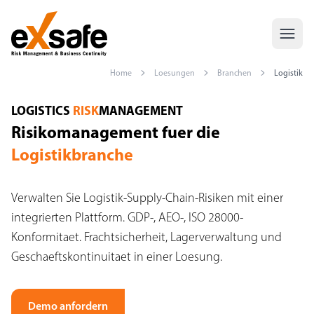
Home
Loesungen
Branchen
Logistik
Risikomanagement Logistik — GDP, AEO, ISO 28000
LOGISTICS
RISK
MANAGEMENT
Risikomanagement fuer die
Logistikbranche
Verwalten Sie Logistik-Supply-Chain-Risiken mit einer
integrierten Plattform. GDP-, AEO-, ISO 28000-
Konformitaet. Frachtsicherheit, Lagerverwaltung und
Geschaeftskontinuitaet in einer Loesung.
Demo anfordern