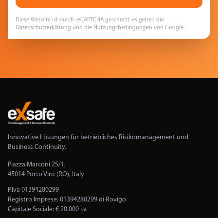
Diese Website ist durch reCAPTCHA geschützt; es gelten die
Datenschutzerklärung
und die
Nutzungsbedingungen
von Google.
Innovative Lösungen für betriebliches Risikomanagement und
Business Continuity.
Piazza Marconi 25/1,
45014 Porto Viro (RO), Italy
P.Iva 01394280299
Registro Imprese: 01394280299 di Rovigo
Capitale Sociale: € 20.000 i.v.