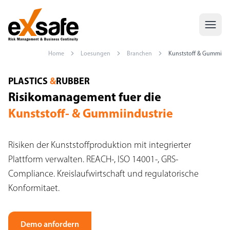
Home
Loesungen
Branchen
Kunststoff & Gummi
Risk Management Kunststoff — REACH, ISO 14001, GRS
PLASTICS
&
RUBBER
Risikomanagement fuer die
Kunststoff- & Gummiindustrie
Risiken der Kunststoffproduktion mit integrierter
Plattform verwalten. REACH-, ISO 14001-, GRS-
Compliance. Kreislaufwirtschaft und regulatorische
Konformitaet.
Demo anfordern