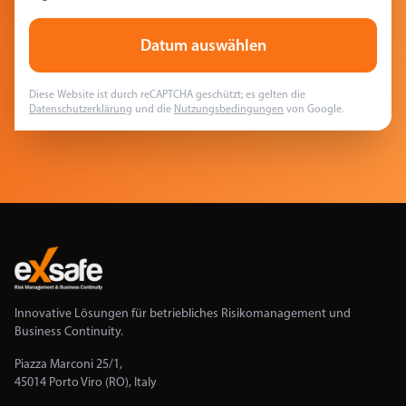
Datum auswählen
Diese Website ist durch reCAPTCHA geschützt; es gelten die
Datenschutzerklärung
und die
Nutzungsbedingungen
von Google.
Innovative Lösungen für betriebliches Risikomanagement und
Business Continuity.
Piazza Marconi 25/1,
45014 Porto Viro (RO), Italy