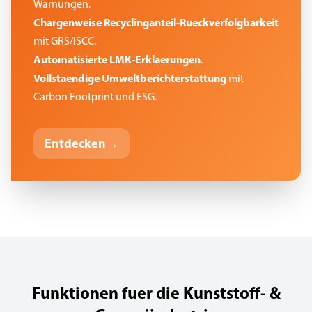
Warnungen.
Chargenweise Recyclinganteil-Rueckverfolgbarkeit
mit GRS/ISCC.
Automatisierte LMK-Erklaerungen
.
Vollstaendige Umweltberichterstattung
mit
Carbon Footprint und ESG.
Entdecken
→
Funktionen fuer die Kunststoff- &