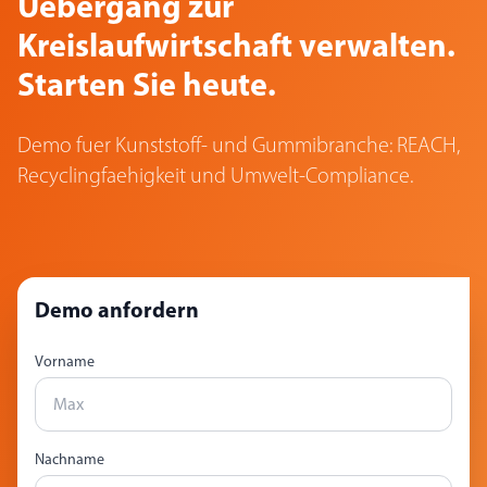
Uebergang zur
Kreislaufwirtschaft verwalten.
Starten Sie heute.
Demo fuer Kunststoff- und Gummibranche: REACH,
Recyclingfaehigkeit und Umwelt-Compliance.
Demo anfordern
Vorname
Nachname