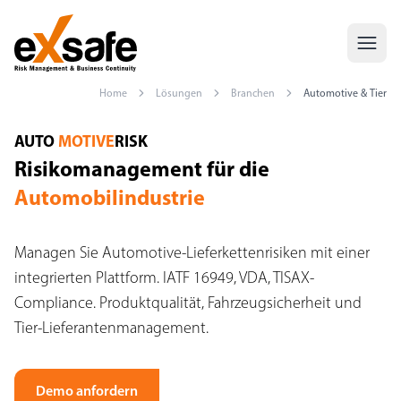
Home
Lösungen
Branchen
Automotive & Tier
Risikomanagement Automobilindustrie — IATF 16949, VDA, TISA
AUTO
MOTIVE
RISK
Risikomanagement für die
Automobilindustrie
Managen Sie Automotive-Lieferkettenrisiken mit einer
integrierten Plattform. IATF 16949, VDA, TISAX-
Compliance. Produktqualität, Fahrzeugsicherheit und
Tier-Lieferantenmanagement.
Demo anfordern