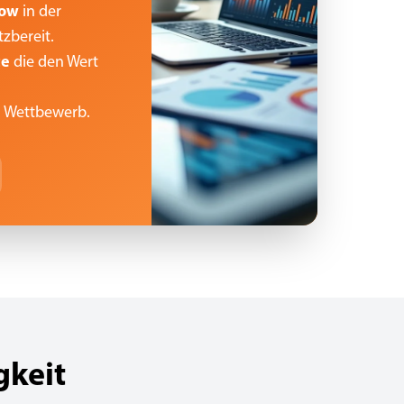
how
in der
tzbereit.
te
die den Wert
Wettbewerb.
gkeit