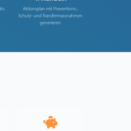
ts-
Aktionsplan mit Praventions-,
Schutz- und Transfermassnahmen
generieren