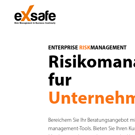
Risikomanagement-Losungen fur Unterne
ENTERPRISE
RISK
MANAGEMENT
Risikoma
fur
Unternehm
Bereichern Sie Ihr Beratungsangebot mit
management-Tools. Bieten Sie Ihren Kun