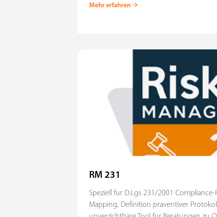
Mehr erfahren
RM 231
Speziell fur D.Lgs 231/2001 Compliance-Pr
Mapping, Definition praventiver Protokoll
unverzichtbare Tool fur Beratungen zu 