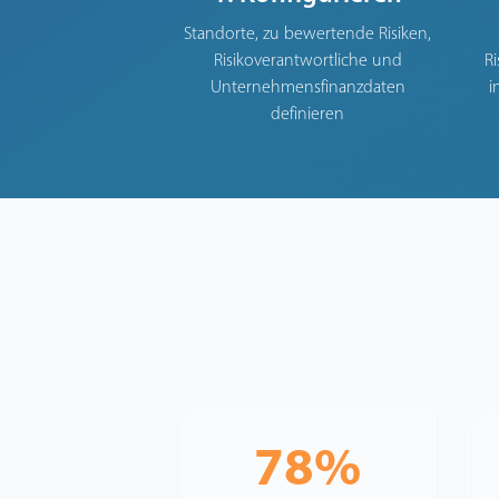
Standorte, zu bewertende Risiken,
Risikoverantwortliche und
Ri
Unternehmensfinanzdaten
i
definieren
78%