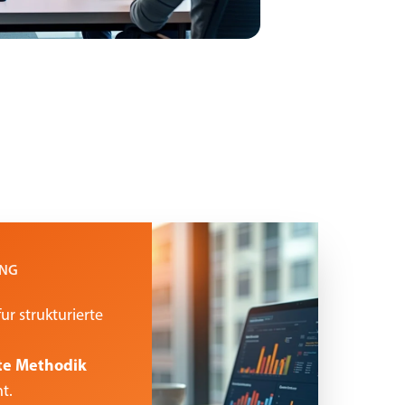
UNG
ur strukturierte
rte Methodik
t.