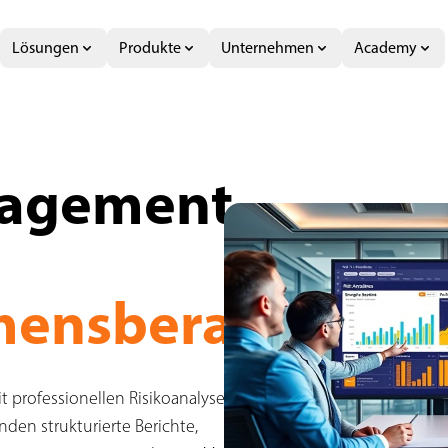
Lösungen
Produkte
Unternehmen
Academy
hmensberater
nagement
ensberater
 professionellen Risikoanalyse- und -
den strukturierte Berichte,