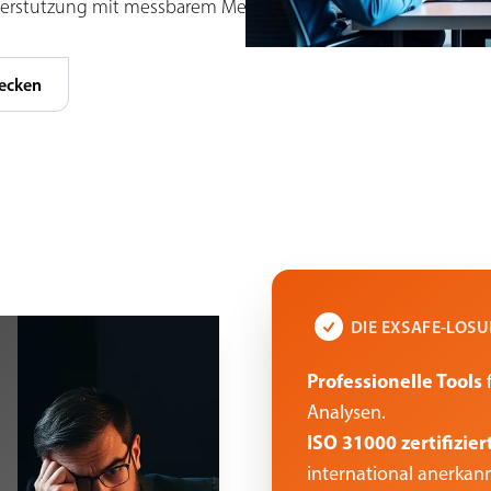
terstutzung mit messbarem Mehrwert.
ecken
DIE EXSAFE-LOS
Professionelle Tools
f
Analysen.
ISO 31000 zertifizie
international anerkann