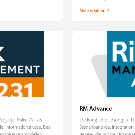
Mehr erfahren
RM Advance
ojekte. Risiko-Delikts-
Die komplette Losung fur Ent
e, Informationsflusse. Das
Szenarioanalyse, Integrati
Organisationsmodellen.
Berater, die grosse Organi