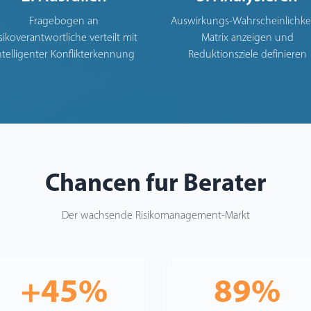
Fragebogen an
Auswirkungs-Wahrscheinlichkei
sikoverantwortliche verteilt mit
Matrix anzeigen und
ntelligenter Konflikterkennung
Reduktionsziele definieren
Chancen fur Berater
Der wachsende Risikomanagement-Markt
+45%
89%