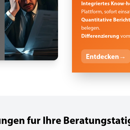
Integriertes Know-
Plattform, sofort einsa
Quantitative Berich
belegen.
Differenzierung
vom 
Entdecken
→
ngen fur Ihre Beratungstati