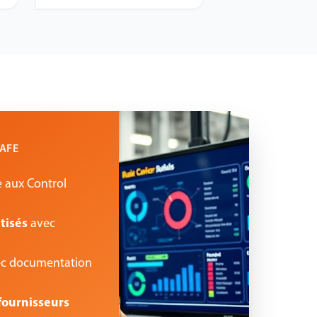
SAFE
e aux Control
tisés
avec
c documentation
fournisseurs