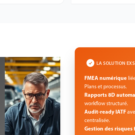
LA SOLUTION EX
FMEA numérique
lié
Plans et processus.
Rapports 8D automa
workflow structuré.
Audit-ready IATF
ave
centralisée.
Gestion des risques 