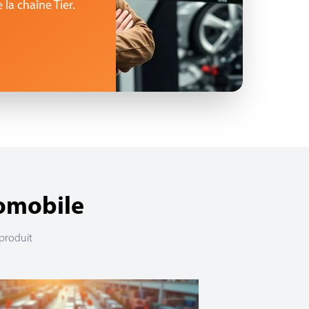
e la chaîne Tier.
tomobile
 produit