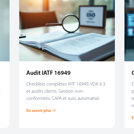
Audit IATF 16949
Checklists complètes IATF 16949, VDA 6.3
É
,
et audits clients. Gestion non-
p
conformités, CAPA et suivi automatisé.
e
r
En savoir plus
E