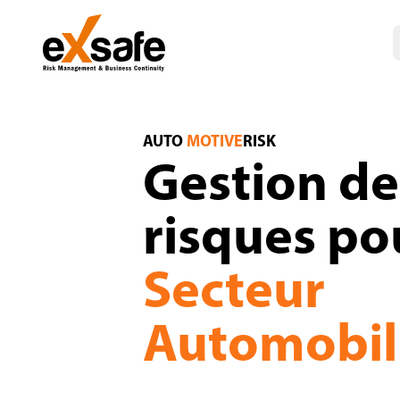
Risques Automobile — IATF 16949, VDA, TIS
AUTO
MOTIVE
RISK
Gestion de
risques po
Secteur
Automobil