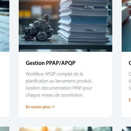
Gestion PPAP/APQP
Workflow APQP complet de la
Q
planification au lancement produit.
6
Gestion documentation PPAP pour
S
chaque niveau de soumission.
E
En savoir plus