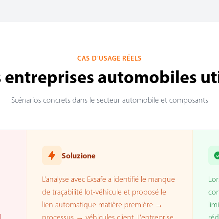
CAS D'USAGE RÉELS
entreprises automobiles uti
Scénarios concrets dans le secteur automobile et composants
Soluzione
L'analyse avec Exsafe a identifié le manque
Lor
de traçabilité lot-véhicule et proposé le
con
lien automatique matière première →
lim
l
processus → véhicules client. L'entreprise
réd