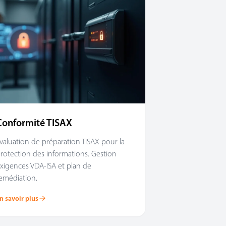
Conformité TISAX
valuation de préparation TISAX pour la
rotection des informations. Gestion
xigences VDA-ISA et plan de
emédiation.
n savoir plus