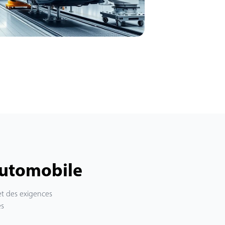
 automobile
et des exigences
es