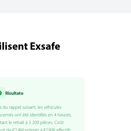
lisent Exsafe
Risultato
s du rappel suivant, les véhicules
cernés ont été identifiés en 4 heures,
itant le retrait à 3 200 pièces. Coût
uit de €2,4M estimés à €190K effectifs.