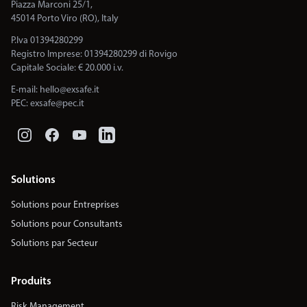
Piazza Marconi 25/1,
45014 Porto Viro (RO), Italy
P.Iva 01394280299
Registro Imprese: 01394280299 di Rovigo
Capitale Sociale: € 20.000 i.v.
E-mail:
hello@exsafe.it
PEC:
exsafe@pec.it
Solutions
Solutions pour Entreprises
Solutions pour Consultants
Solutions par Secteur
Produits
Risk Management