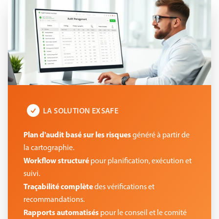
LA SOLUTION EXSAFE
Plan d'audit basé sur les risques
généré à partir de
la cartographie.
Workflow structuré
pour planification, exécution et
suivi.
Traçabilité complète
des vérifications et
recommandations.
Rapports automatisés
pour le conseil et le comité