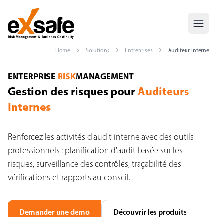
Home
Solutions
Entreprises
Auditeur Interne
Gestion des risques pour Auditeurs Internes — Audit & Contrôle I
ENTERPRISE
RISK
MANAGEMENT
Gestion des risques pour
Auditeurs
Internes
Renforcez les activités d'audit interne avec des outils
professionnels : planification d'audit basée sur les
risques, surveillance des contrôles, traçabilité des
vérifications et rapports au conseil.
Demander une démo
Découvrir les produits