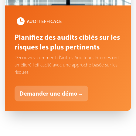
AUDIT EFFICACE
Planifiez des audits ciblés sur les
risques les plus pertinents
Découvrez comment d'autres Auditeurs Internes ont
amélioré l'efficacité avec une approche basée sur les
risques.
Demander une démo
→