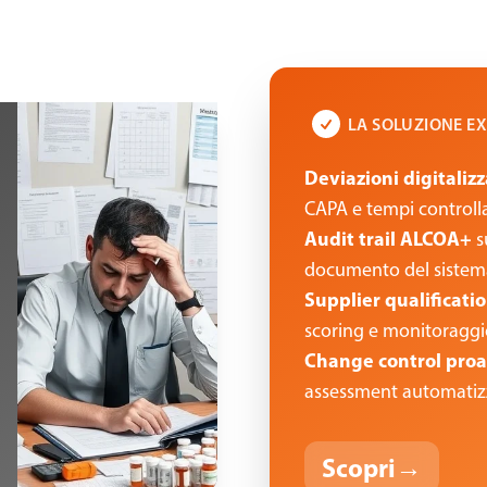
LA SOLUZIONE E
Deviazioni digitaliz
CAPA e tempi controlla
Audit trail ALCOA+
s
documento del sistem
Supplier qualificat
scoring e monitoraggi
Change control proa
assessment automatiz
Scopri
→