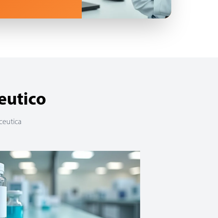
eutico
aceutica