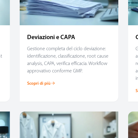
Deviazioni e CAPA
Gestione completa del ciclo deviazione:
G
nt
identificazione, classificazione, root cause
a
analysis, CAPA, verifica efficacia. Workflow
r
approvativo conforme GMP.
a
i
Scopri di più
S