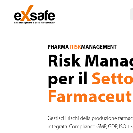
Risk Management Settore Farmaceutico — 
PHARMA
RISK
MANAGEMENT
Risk Man
per il
Sett
Farmaceut
Gestisci i rischi della produzione farm
integrata. Compliance GMP, GDP, ISO 13