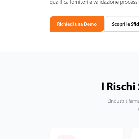
qualifica fornitori e validazione process
Richiedi una Demo
Scopri le Sfi
I Rischi
L'industria far