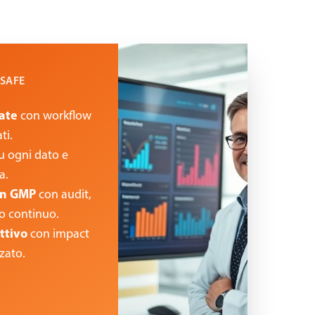
XSAFE
zate
con workflow
ti.
u ogni dato e
a.
ion GMP
con audit,
o continuo.
ttivo
con impact
zato.