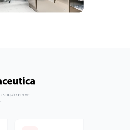
maceutica
n singolo errore
e