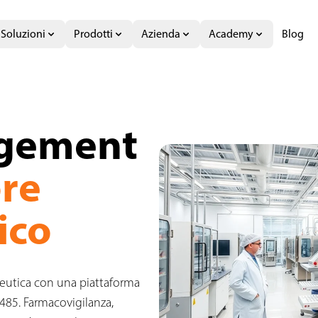
Soluzioni
Prodotti
Azienda
Academy
Blog
GMP, GDP, ISO 13485
agement
ore
ico
aceutica con una piattaforma
485. Farmacovigilanza,