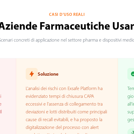
CASI D'USO REALI
Aziende Farmaceutiche Usa
Scenari concreti di applicazione nel settore pharma e dispositivi medic
Soluzione
L'analisi dei rischi con Exsafe Platform ha
Tem
i
evidenziato tempi di chiusura CAPA
gio
e
eccessivi e l'assenza di collegamento tra
all
l
deviazioni e lotti distribuiti come principali
sup
cause di recall evitabili, e ha proposto la
ges
digitalizzazione del processo con alert
-