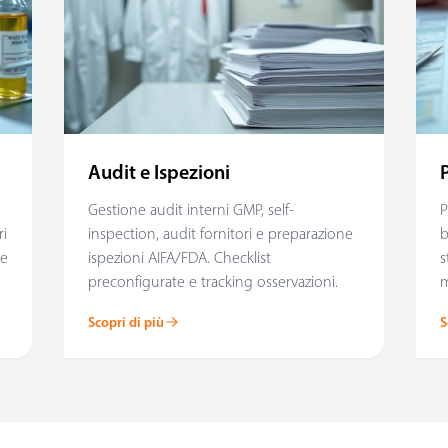
Audit e Ispezioni
Gestione audit interni GMP, self-
P
ri
inspection, audit fornitori e preparazione
b
 e
ispezioni AIFA/FDA. Checklist
s
preconfigurate e tracking osservazioni.
m
Scopri di più
S