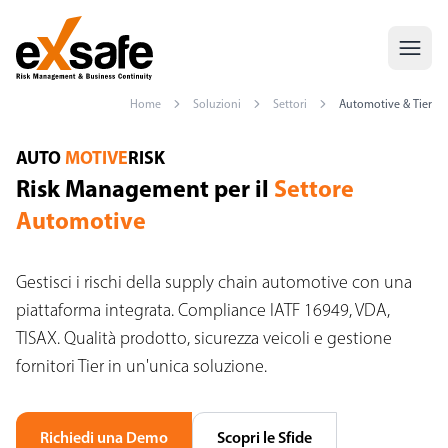
Home
Soluzioni
Settori
Automotive & Tier
Risk Management Settore Automotive — IATF 16949, VDA, TISAX
AUTO
MOTIVE
RISK
Risk Management per il
Settore
Automotive
Gestisci i rischi della supply chain automotive con una
piattaforma integrata. Compliance IATF 16949, VDA,
TISAX. Qualità prodotto, sicurezza veicoli e gestione
fornitori Tier in un'unica soluzione.
Richiedi una Demo
Scopri le Sfide