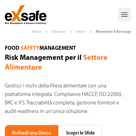
Home
Soluzioni
Settori
Alimentare & Beverage
Risk Management Alimentare — HACCP, ISO 22000, BRC, IFS
FOOD
SAFETY
MANAGEMENT
Risk Management per il
Settore
Alimentare
Gestisci i rischi della filiera alimentare con una
piattaforma integrata. Compliance HACCP, ISO 22000,
BRC e IFS. Tracciabilità completa, gestione fornitori e
audit-readiness in un'unica soluzione.
Richiedi una Demo
Scopri le Sfide