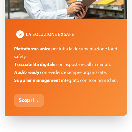
LA SOLUZIONE EXSAFE
Piattaforma unica
per tutta la documentazione food
safety.
Tracciabilità digitale
con risposta recall in minuti.
Audit-ready
con evidenze sempre organizzate.
Supplier management
integrato con scoring rischio.
Scopri
→