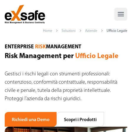
Home
Soluzioni
Aziende
Ufficio Legale
Risk Management per Ufficio Legale — Gestione Rischi Legali e Co
ENTERPRISE
RISK
MANAGEMENT
Risk Management per
Ufficio Legale
Gestisci i rischi legali con strumenti professionali:
contenzioso, conformità contrattuale, responsabilità
civile e penale, tutela della proprietà intellettuale.
Proteggi l'azienda da rischi giuridici.
Richiedi una Demo
Scopri i Prodotti