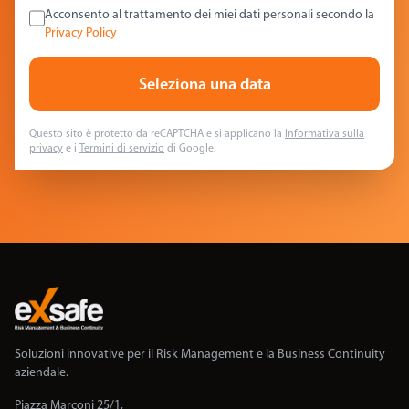
Acconsento al trattamento dei miei dati personali secondo la
Privacy Policy
Seleziona una data
Questo sito è protetto da reCAPTCHA e si applicano la
Informativa sulla
privacy
e i
Termini di servizio
di Google.
Soluzioni innovative per il Risk Management e la Business Continuity
aziendale.
Piazza Marconi 25/1,