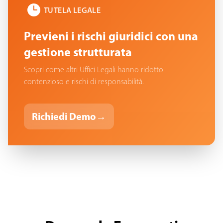
TUTELA LEGALE
Previeni i rischi giuridici con una
gestione strutturata
Scopri come altri Uffici Legali hanno ridotto
contenzioso e rischi di responsabilità.
Richiedi Demo
→