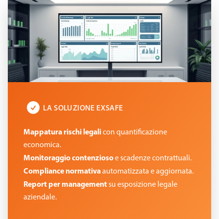
LA SOLUZIONE EXSAFE
Mappatura rischi legali
con quantificazione
economica.
Monitoraggio contenzioso
e scadenze contrattuali.
Compliance normativa
automatizzata e aggiornata.
Report per management
su esposizione legale
aziendale.