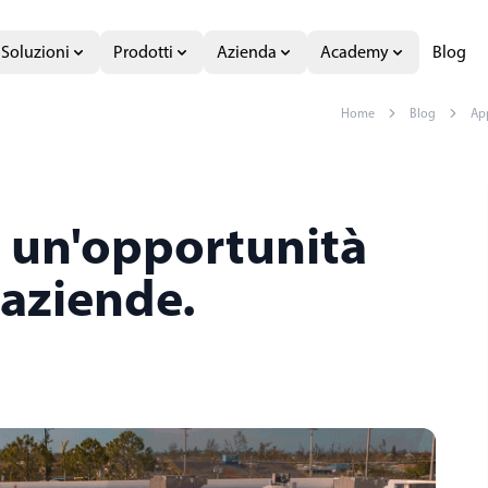
Soluzioni
Prodotti
Azienda
Academy
Blog
Home
Blog
Ap
: un'opportunità
 aziende.