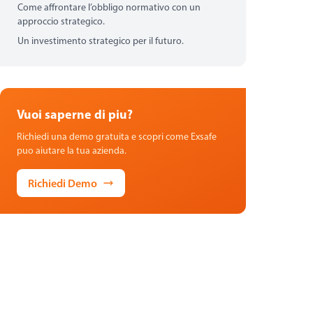
Come affrontare l’obbligo normativo con un
approccio strategico.
Un investimento strategico per il futuro.
Vuoi saperne di piu?
Richiedi una demo gratuita e scopri come Exsafe
puo aiutare la tua azienda.
Richiedi Demo