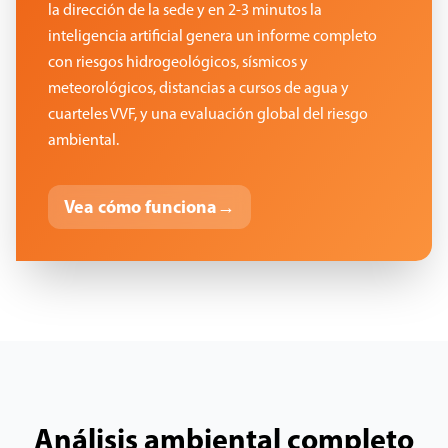
la dirección de la sede y en 2-3 minutos la
inteligencia artificial genera un informe completo
con riesgos hidrogeológicos, sísmicos y
meteorológicos, distancias a cursos de agua y
cuarteles VVF, y una evaluación global del riesgo
ambiental.
Vea cómo funciona
→
Análisis ambiental completo