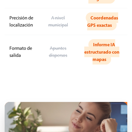
Coordenadas
Precisión de
A nivel
localización
municipal
GPS exactas
Informe IA
Formato de
Apuntes
estructurado con
salida
dispersos
mapas